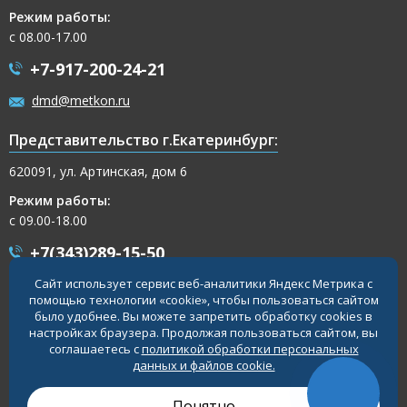
Режим работы:
с 08.00-17.00
+7-917-200-24-21
dmd@metkon.ru
Представительство г.Екатеринбург:
620091, ул. Артинская, дом 6
Режим работы:
с 09.00-18.00
+7(343)289-15-50
Сайт использует сервис веб-аналитики Яндекс Метрика с
+7-917-200-32-54
помощью технологии «cookie», чтобы пользоваться сайтом
было удобнее. Вы можете запретить обработку cookies в
ekb@metkon.ru
настройках браузера. Продолжая пользоваться сайтом, вы
соглашаетесь с
политикой обработки персональных
данных и файлов cookie.
© 2026 Завод «Меткон»
Политика в отношении обработки данных
Понятно
Разработка сайта