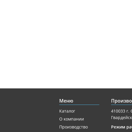
Меню
Произво
Каталог
410033 г. 
Гвардейск
О компании
Производство
Режим ра