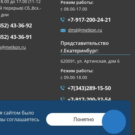
 8.00 до 17.00 (11-12
Режим работы:
 перерыв) Сб.,Вск.-
с 08.00-17.00
 дни
+7-917-200-24-21
452) 43-36-92
dmd@metkon.ru
452) 43-36-91
Представительство
n@metkon.ru
г.Екатеринбург:
620091, ул. Артинская, дом 6
Режим работы:
с 09.00-18.00
+7(343)289-15-50
+7-917-200-32-54
ekb@metkon.ru
ся сайтом было
Понятно
 вы соглашаетесь
Разработка сайта
Студия «СТРОИМ САЙТ»