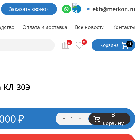
ekb@metkon.ru
Заказать звонок
одство
Оплата и доставка
Все новости
Контакты
0
0
0
Корзина
 КЛ-30Э
В
 000
₽
корзину