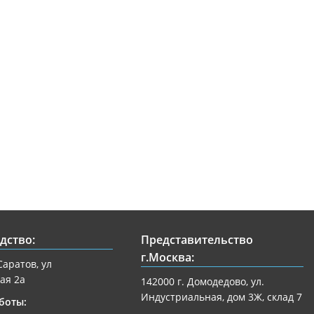
дство:
Представительство
г.Москва:
Саратов, ул
ая 2а
142000 г. Домодедово, ул.
Индустриальная, дом 3Ж, склад 7
боты: